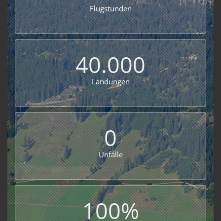
Flugstunden
40.000
Landungen
0
Unfälle
100%