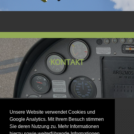
KONTAKT
Unsere Website verwendet Cookies und
Wir freuen uns auf Ihre Anfrage.
Google Analytics. Mit Ihrem Besuch stimmen
Email:
info@fly-zeit.com
Sie deren Nutzung zu. Mehr Informationen
Tel.:
+49 (0)160 946 711 80
hierzu sowie weiterführende Informationen